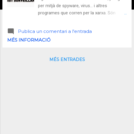
per mitjà de spyware, virus... i altres
programes que corren per la xarxa. Són
temps on l'objectiu no és fer un virus per
borrar el teu contingut, sino com fer diners
Publica un comentari a l'entrada
amb el teu contingut o amb l'ús de la teva
MÉS INFORMACIÓ
màquina o les seves dades. Sabem del cert,
que hi ha programa d'espionatge i de contra
espionatge, i a més que els usuaris de tot el
MÉS ENTRADES
món en formem part sense ni saber la
majoria de cops. Això té un impacte
dràmatic en el dret a la privacitat i a la
llibertat d'expressió. La principal
característica del programari d'espionatge
usat per governs i diferents entitats privades
és que és indetectable per programes
antispyware tradicionals . Aquesta és la raó
per la qual Amnistia Internacional , juntament
amb les organitzacions Privacy International