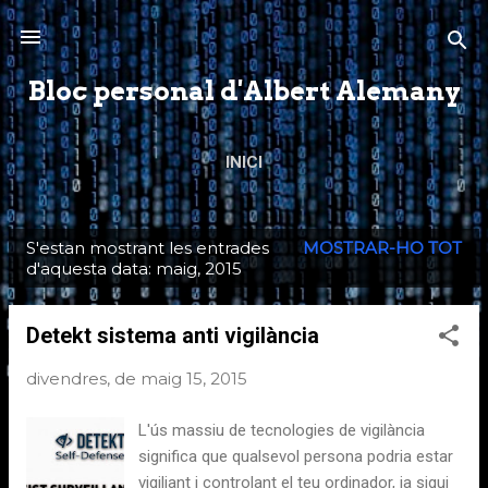
Salta al contingut principal
Bloc personal d'Albert Alemany
INICI
S'estan mostrant les entrades
MOSTRAR-HO TOT
E
d'aquesta data: maig, 2015
n
t
Detekt sistema anti vigilància
r
divendres, de maig 15, 2015
a
d
L'ús massiu de tecnologies de vigilància
e
significa que qualsevol persona podria estar
s
vigiliant i controlant el teu ordinador, ja sigui