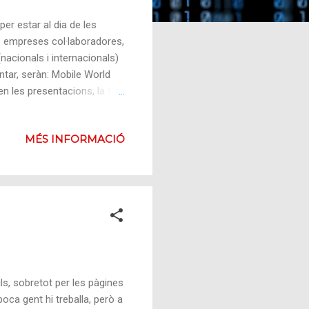
er estar al dia de les
b empreses col·laboradores,
nacionals i internacionals)
ntar, seràn: Mobile World
 les presentacions, la fira
e està despuntant més. En la
ològic després del CES de
MÉS INFORMACIÓ
 . 14/03/2012 a 15/03/2012.
a Internet. Amb seu a Sao
llor fira professional d...
s, sobretot per les pàgines
ca gent hi treballa, però a