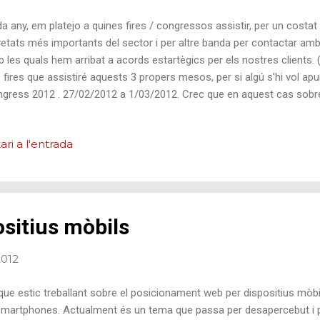
a any, em platejo a quines fires / congressos assistir, per un costat p
etats més importants del sector i per altre banda per contactar am
 les quals hem arribat a acords estartègics per els nostres clients. (
 fires que assistiré aquests 3 propers mesos, per si algú s'hi vol apu
gress 2012 . 27/02/2012 a 1/03/2012. Crec que en aquest cas sobren
 important del sector del mòbil a nivell mundial, un dels sectors qu
a opinió, una de les fires més importants del món en el sector tecn
ri a l'entrada
 Vegas. Gràcies a blackberry per la invitació. eShow Barcelona 2012
iba a Barcelona eSHOW l'esdeveniment internacional sobre negocis 
lo, Madrid, Lisboa, Istambul i Barcelona, aterra a la ciutat comtal la mi
sitius mòbils
2012
ue estic treballant sobre el posicionament web per dispositius mòbil
martphones. Actualment és un tema que passa per desapercebut i po