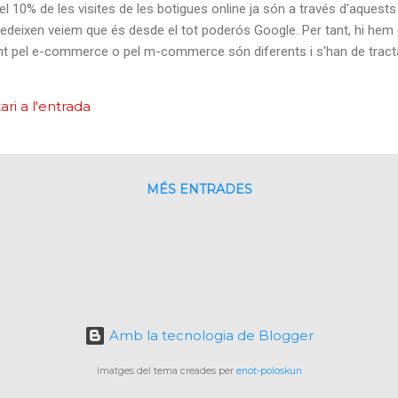
 el 10% de les visites de les botigues online ja són a través d'aquest
deixen veiem que és desde el tot poderós Google. Per tant, hi hem de
t pel e-commerce o pel m-commerce són diferents i s'han de tractar
els dubtes que haig de contestar sovint és si és important que les U
ne sobre mòbil han de ser o no diferents, doncs la veritat és que só
ri a l'entrada
text procedent de Google sobre aquesta questió: " Llocs web amb c
llocs web disposen de contingut optimitzat específicament per als u
pot estar ...
MÉS ENTRADES
Amb la tecnologia de Blogger
Imatges del tema creades per
enot-poloskun