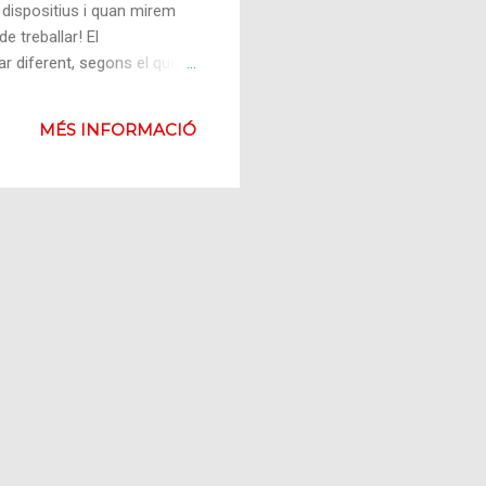
s dispositius i quan mirem
 treballar! El
 diferent, segons el que
RL's de les pàgines de les
n bones les dos opcions, us
MÉS INFORMACIÓ
ontingut exclusiu per a
suaris de mòbils. El format