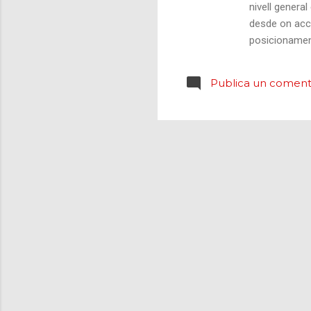
nivell general
desde on acce
posicionamen
volguem. Un d
botigues onli
Publica un comenta
deixo amb un 
mòbils Molts 
del contingut 