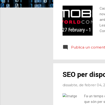
d
e
Cad
s
nov
amb
Les
Con
més
mev
Publica un comenta
Las
Arr
Pau
SEO per dispo
dissabte, de febrer 04, 
Fa un temps q
que són per s