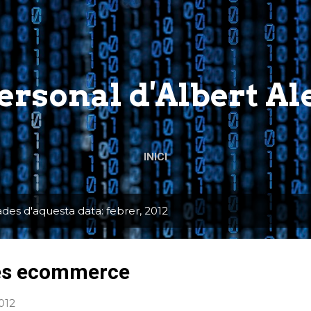
Salta al contingut principal
personal d'Albert A
INICI
ades d'aquesta data: febrer, 2012
res ecommerce
2012