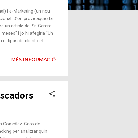
al) i e-Marketing (un nou
icional. D'on prové aquesta
e un article del Sr. Gerard
meses" i jo hi afegiria "Un
el tipus de client del
 per internet. Però srs. que
 de gestionar de manera
MÉS INFORMACIÓ
tual tiene que generar vi...
uscadors
ina González-Caro de
cking per analitzar quin