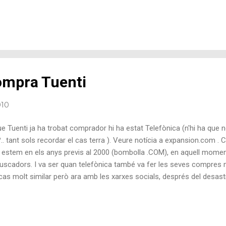
à tant treballat que depén de que busquis vas acabant allà mateix (
ines). Amb això, el que començo a aconsellar és fer servir altres bus
ueli yahoo ), penseu que a finals dels anys noranta els informàtics 
gle, abans deiem perquè no fas servir Google? i tothom poc a poc s
panya més del 90%), potser ara als informàtics ens toca reflexionar i 
ompra Tuenti
010
e Tuenti ja ha trobat comprador hi ha estat Telefònica (n'hi ha que 
?.. tant sols recordar el cas terra ). Veure notícia a expansion.com . 
estem en els anys previs al 2000 (bombolla .COM), en aquell moment 
 buscadors. I va ser quan telefònica també va fer les seves compres 
as molt similar però ara amb les xarxes socials, després del desastr
 . Bé, almenys aquest cop les inversors podran sortir amb les mans pl
 diners per noves inversions!) i per altre banda Telefònica fa que els
eure si aquest cop n'ha aprés i l'èxit arriba! Que en penseu?