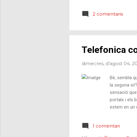
est
pàg
2 comentaris
dig
Goo
(Es
Telefonica c
dimecres, d’agost 04, 2
Bé, sembla qu
la segona si!
sensació que 
portals i els
estem en un c
social keteke
així hi haurà
1 comentari
del canó. A v