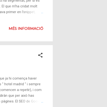
 S'ha segmentat, per si és
 El que m'ha cridat molt
ava primer en l'snippet,
gi gent que digui que la meta
43% ho feia primer pel titol,
MÉS INFORMACIÓ
teressant és que quan la gent
s que en els resultats
 que ja hi comença haver
s " hotel madrid " i sempre
comencen a repetir), i com
 diràn que per això has
s pàgines. El SEO de Google