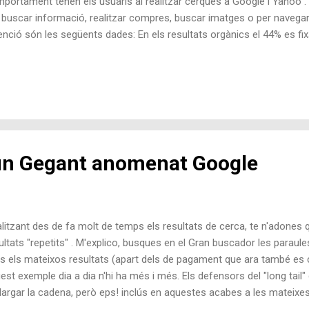
portament tenen els usuaris al realitzar cerques a Google i Yahoo .
 buscar informació, realitzar compres, buscar imatges o per navegar.
tenció són les següents dades: En els resultats orgànics el 44% es fix
uit del 39% en el títol i d'un 17% que ho feia en la URL. (perquè hi ha
cription no serveix ¬¬) En canvi en els resultats patrocinats (PPC) el 
uit del 28% per l'snippet i un 29% per la URL. (Ull!) Una altre dada in
li diu per comprar alguna cosa es fixa més en els enllaços patrocinat
ànics . Per més informació de l'estudi us el podeu descarregar.
'un Gegant anomenat Google
litzant des de fa molt de temps els resultats de cerca, te n'adones
ultats "repetits" . M'explico, busques en el Gran buscador les paraule
s els mateixos resultats (apart dels de pagament que ara també es 
est exemple dia a dia n'hi ha més i més. Els defensors del "long tail"
llargar la cadena, però eps! inclús en aquestes acabes a les mateixe