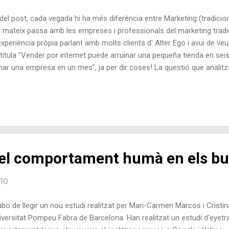
del post, cada vegada hi ha més diferència entre Marketing (tradicion
 el mateix passa amb les empreses i professionals del marketing trad
periència pròpia parlant amb molts clients d' Alter Ego i avui de veur
tula "Vender por internet puede arruinar una pequeña tienda en seis 
ar una empresa en un mes", ja per dir coses! La questió que analitza 
a en entredit la logistica i el control de stock de la botiga amb venta
i la logistica el tenen totes les empreses i cada canal de venda s'ha
ó empresarial). Conclusions que em criden l'atenció són: "La tienda vir
 el comportament humà en els b
010
bo de llegir un nou estudi realitzat per Mari-Carmen Marcos i Crist
niversitat Pompeu Fabra de Barcelona. Han realitzat un estudi d'eyetra