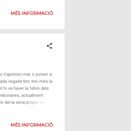
sempre parlo de primeres
cadors ( digueli bing o
MÉS INFORMACIÓ
vam ser evangalitzadors de
'hi va anar passant
pensar ...
no n'aprenen mai..o potser a
Cada vegada tinc tinc més la
hi va haver la febre dels
milionaries, actualment
e del la seva pròpia xarxa
enes (me n'alegro per ells..
 promotors segueixin al peu
MÉS INFORMACIÓ