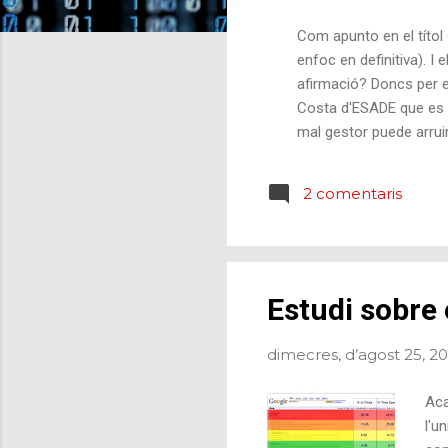
d
e
Com apunto en el títol 
s
enfoc en definitiva). I
afirmació? Doncs per ex
Costa d'ESADE que es ti
mal gestor puede arruin
comerç electrònic i pos
el problema de l'stock 
2 comentaris
diferent (base de gesti
Estudi sobre
dimecres, d’agost 25, 2
Aca
l'u