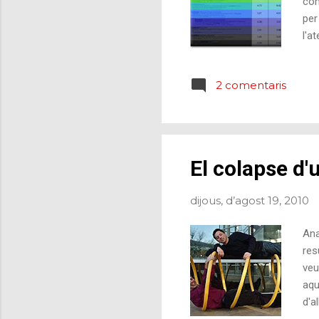
com
per
l'a
seg
des
2 comentaris
seg
se 
org
El colapse d
dijous, d’agost 19, 2010
Ana
res
veu
aqu
d'a