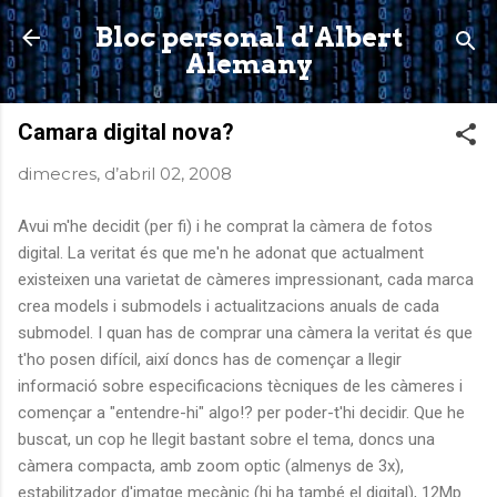
Salta al contingut principal
Bloc personal d'Albert
Alemany
Camara digital nova?
dimecres, d’abril 02, 2008
Avui m'he decidit (per fi) i he comprat la càmera de fotos
digital. La veritat és que me'n he adonat que actualment
existeixen una varietat de càmeres impressionant, cada marca
crea models i submodels i actualitzacions anuals de cada
submodel. I quan has de comprar una càmera la veritat és que
t'ho posen difícil, així doncs has de començar a llegir
informació sobre especificacions tècniques de les càmeres i
començar a "entendre-hi" algo!? per poder-t'hi decidir. Que he
buscat, un cop he llegit bastant sobre el tema, doncs una
càmera compacta, amb zoom optic (almenys de 3x),
estabilitzador d'imatge mecànic (hi ha també el digital), 12Mp