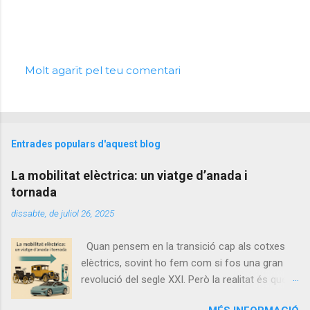
Molt agarït pel teu comentari
P
u
b
l
i
Entrades populars d'aquest blog
c
a
La mobilitat elèctrica: un viatge d’anada i
u
n
tornada
c
dissabte, de juliol 26, 2025
o
m
e
Quan pensem en la transició cap als cotxes
n
elèctrics, sovint ho fem com si fos una gran
t
revolució del segle XXI. Però la realitat és que la
a
r
història de l’automòbil és, en gran part, circular:
i