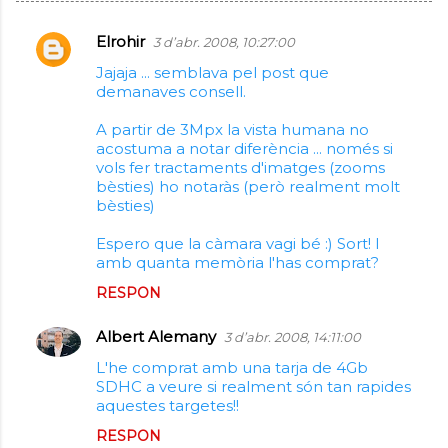
Elrohir
3 d’abr. 2008, 10:27:00
C
Jajaja ... semblava pel post que
o
demanaves consell.
m
A partir de 3Mpx la vista humana no
e
acostuma a notar diferència ... només si
n
vols fer tractaments d'imatges (zooms
bèsties) ho notaràs (però realment molt
t
bèsties)
a
Espero que la càmara vagi bé :) Sort! I
r
amb quanta memòria l'has comprat?
i
RESPON
s
Albert Alemany
3 d’abr. 2008, 14:11:00
L'he comprat amb una tarja de 4Gb
SDHC a veure si realment són tan rapides
aquestes targetes!!
RESPON