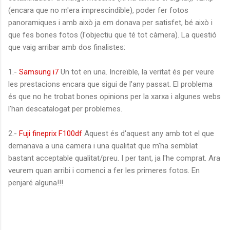
(encara que no m'era imprescindible), poder fer fotos
panoramiques i amb això ja em donava per satisfet, bé això i
que fes bones fotos (l'objectiu que té tot càmera). La questió
que vaig arribar amb dos finalistes:
1.-
Samsung i7
Un tot en una. Increïble, la veritat és per veure
les prestacions encara que sigui de l'any passat. El problema
és que no he trobat bones opinions per la xarxa i algunes webs
l'han descatalogat per problemes.
2.-
Fuji fineprix F100df
Aquest és d'aquest any amb tot el que
demanava a una camera i una qualitat que m'ha semblat
bastant acceptable qualitat/preu. I per tant, ja l'he comprat. Ara
veurem quan arribi i comenci a fer les primeres fotos. En
penjaré alguna!!!