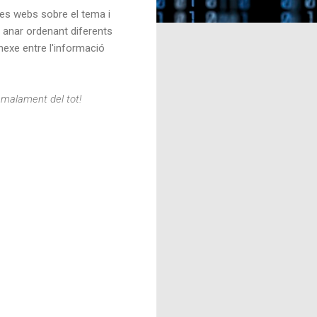
ues webs sobre el tema i
n anar ordenant diferents
nexe entre l'informació
malament del tot!