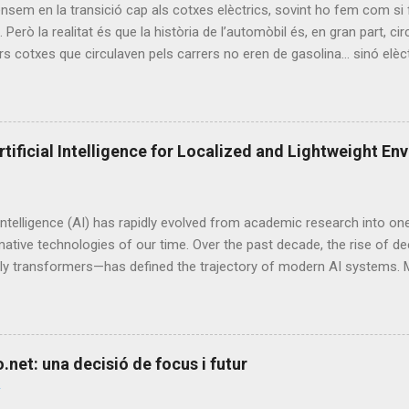
em en la transició cap als cotxes elèctrics, sovint ho fem com si 
. Però la realitat és que la història de l’automòbil és, en gran part, ci
rs cotxes que circulaven pels carrers no eren de gasolina... sinó elèct
icial del cotxe elèctric El primer cotxe elèctric data de l'any 1834 o
 net, eficient i silenciosa, mentre que el motor de combustió inter
 no va arribar fins al 1861. La comercialització de cotxes elèctrics v
rimers vehicles elèctrics no utilitzaven bateries recarregables. Aquest
rtificial Intelligence for Localized and Lightweight E
l segle XIX gràcies a les invencions dels francesos Gaston Planté i Ca
 i principis del XX, l'electricitat ja s'utilitzava en el transport. Cap 
les als Estats U...
l Intelligence (AI) has rapidly evolved from academic research into o
ative technologies of our time. Over the past decade, the rise of d
rly transformers—has defined the trajectory of modern AI systems. M
ccessors have reshaped natural language processing, computer visio
. However, these systems are typically massive, centralized, and res
clusters of GPUs or TPUs to operate effectively. This article intro
conventional AI that relies on distributed, high-power infrastructures
net: una decisió de focus i futur
generative and predictive intelligence within localized, lightweight, 
ents . The aim is to explore how microservices principles, browser