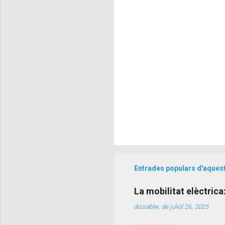
r
i
s
Entrades populars d'aques
La mobilitat elèctrica
dissabte, de juliol 26, 2025