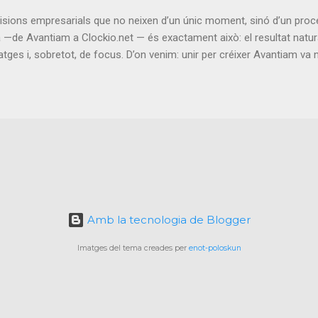
ta domains can converge to redefine how and where AI can operate. 
isions empresarials que no neixen d’un únic moment, sinó d’un proc
—de Avantiam a Clockio.net — és exactament això: el resultat natura
tges i, sobretot, de focus. D’on venim: unir per créixer Avantiam va
ear una empresa més gran, més sòlida i amb més capacitat de generar
xtemia no era només una suma de facturació, sinó una suma de con
una trajectòria sòlida en desenvolupament web; Sixtemia, l’expertes
 un equip molt complet, capaç d’oferir serveis integrals i, sobretot,
. Des del primer moment, la idea no era quedar-nos només en servei
 a fer créixer productes propis. El que ens ha ensenyat el camí En 
t ha estat veure fins on pot arribar un equip quan creix en dimensió 
Amb la tecnologia de Blogger
Imatges del tema creades per
enot-poloskun