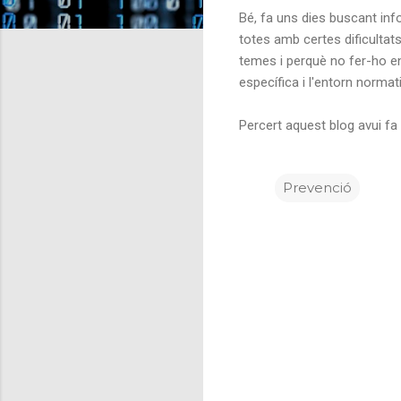
Bé, fa uns dies buscant in
totes amb certes dificultat
temes i perquè no fer-ho en
específica i l'entorn normat
Percert aquest blog avui fa
Prevenció
C
o
m
e
n
t
a