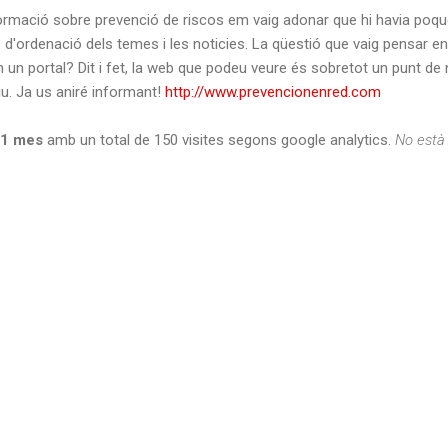
formació sobre prevenció de riscos em vaig adonar que hi havia poq
s d'ordenació dels temes i les noticies. La qüestió que vaig pensar e
 un portal? Dit i fet, la web que podeu veure és sobretot un punt de 
iu. Ja us aniré informant!
http://www.prevencionenred.com
1 mes
amb un total de 150 visites segons google analytics.
No està 