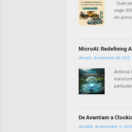
Quan pens
segle XXI
els prime
triomf in
mobilitat
elèctric,
aquells p
MicroAI: Redefining A
finals de
dimarts, de setembre 09, 2025
segle XIX
dels vehic
Artificia
transform
particula
their su
reasoning
powerful 
. Unlike 
De Avantiam a Clockio.
applying 
dissabte, de desembre 13, 2025
environm