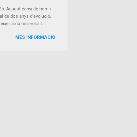
The Transformer Breakt...
és. Aquest canvi de nom i
l de dos anys d’evolució,
 néixer amb una voluntat
 valor . La unió d’ Alterego
MÉS INFORMACIÓ
eixement. Alterego
a en apps. Junts, vam
 de crear productes més
s, sinó que aquests ens
aquests dos anys, el més
i maduresa. Gestio...