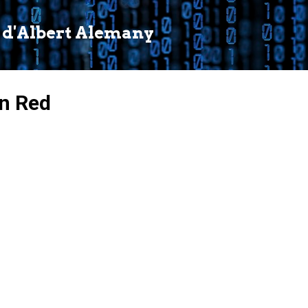
Salta al contingut principal
 d'Albert Alemany
n Red
8