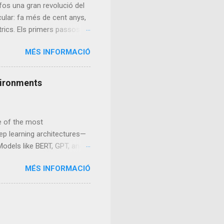
fos una gran revolució del
rcular: fa més de cent anys,
rics. Els primers passos: el
n es buscaba un mètode de
MÉS INFORMACIÓ
na, més complex que un motor
a començar el 1852, però
es no arribarien fins a
nvironments
mille Faure. A finals del
al 1900, aproximadament el 30%
ne of the most
eep learning architectures—
odels like BERT, GPT, and
n, and multimodal
MÉS INFORMACIÓ
ource-intensive, requiring
duces a new concept: MicroAI
, MicroAI focuses on
and resource-constrained
-based computation, and