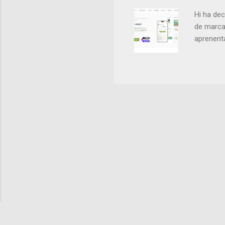
small da
Hi ha dec
de marca 
aprenenta
clara: cr
Web i Si
aportava 
construir
potents 
ajudessin
sorprenen