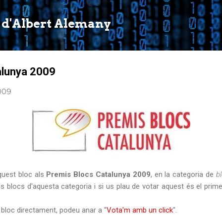
Salta al contingut principal
 d'Albert Alemany
alunya 2009
2009
quest bloc als
Premis Blocs Catalunya 2009
, en la categoria de
b
s blocs d'aquesta categoria i si us plau de votar aquest és el primer
 bloc directament, podeu anar a "
Vota'm amb un click
".