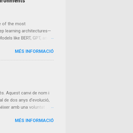
nvironments
mille Faure. A finals del
al 1900, aproximadament el 30%
ne of the most
eep learning architectures—
odels like BERT, GPT, and
n, and multimodal
MÉS INFORMACIÓ
ource-intensive, requiring
duces a new concept: MicroAI
, MicroAI focuses on
and resource-constrained
-based computation, and
The Transformer Breakt...
és. Aquest canvi de nom i
l de dos anys d’evolució,
 néixer amb una voluntat
 valor . La unió d’ Alterego
MÉS INFORMACIÓ
eixement. Alterego
a en apps. Junts, vam