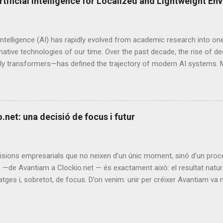
rtificial Intelligence for Localized and Lightweight E
l segle XIX gràcies a les invencions dels francesos Gaston Planté i Ca
 i principis del XX, l'electricitat ja s'utilitzava en el transport. Cap 
les als Estats U...
l Intelligence (AI) has rapidly evolved from academic research into o
ative technologies of our time. Over the past decade, the rise of d
rly transformers—has defined the trajectory of modern AI systems. M
ccessors have reshaped natural language processing, computer visio
. However, these systems are typically massive, centralized, and res
clusters of GPUs or TPUs to operate effectively. This article intro
conventional AI that relies on distributed, high-power infrastructures
net: una decisió de focus i futur
generative and predictive intelligence within localized, lightweight, 
ents . The aim is to explore how microservices principles, browser
ta domains can converge to redefine how and where AI can operate. 
isions empresarials que no neixen d’un únic moment, sinó d’un proc
—de Avantiam a Clockio.net — és exactament això: el resultat natura
tges i, sobretot, de focus. D’on venim: unir per créixer Avantiam va
ear una empresa més gran, més sòlida i amb més capacitat de generar
xtemia no era només una suma de facturació, sinó una suma de con
una trajectòria sòlida en desenvolupament web; Sixtemia, l’expertes