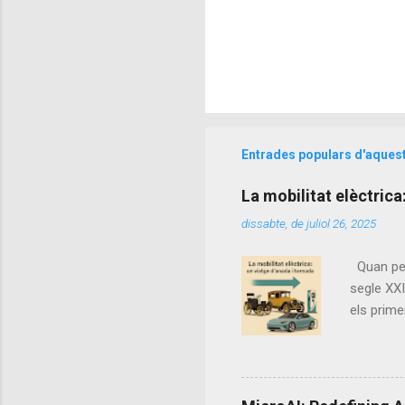
Entrades populars d'aques
La mobilitat elèctrica
dissabte, de juliol 26, 2025
Quan pens
segle XXI
els prime
triomf in
mobilitat
elèctric,
aquells p