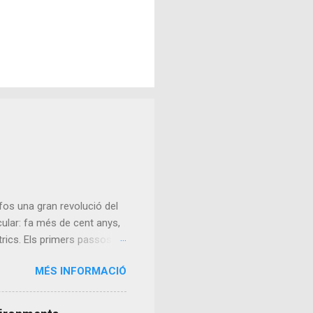
fos una gran revolució del
rcular: fa més de cent anys,
rics. Els primers passos: el
n es buscaba un mètode de
MÉS INFORMACIÓ
na, més complex que un motor
a començar el 1852, però
es no arribarien fins a