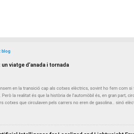
t blog
: un viatge d’anada i tornada
em en la transició cap als cotxes elèctrics, sovint ho fem com si 
. Però la realitat és que la història de l’automòbil és, en gran part, ci
rs cotxes que circulaven pels carrers no eren de gasolina... sinó elèct
icial del cotxe elèctric El primer cotxe elèctric data de l'any 1834 o
 net, eficient i silenciosa, mentre que el motor de combustió inter
 no va arribar fins al 1861. La comercialització de cotxes elèctrics v
rimers vehicles elèctrics no utilitzaven bateries recarregables. Aquest