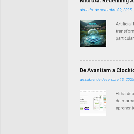
MicroAI: Redefining A
finals de
dimarts, de setembre 09, 2025
segle XIX
dels vehic
Artificia
transform
particula
their su
reasoning
powerful 
. Unlike 
De Avantiam a Clockio.
applying 
dissabte, de desembre 13, 2025
environm
small da
Hi ha dec
de marca 
aprenenta
clara: cr
Web i Si
aportava 