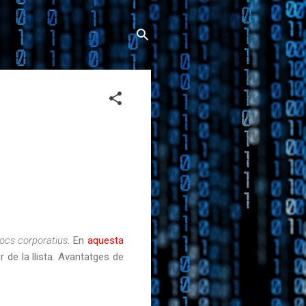
locs corporatius
. En
aquesta
 de la llista. Avantatges de