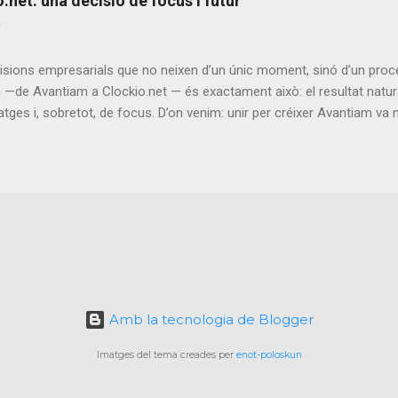
net: una decisió de focus i futur
generative and predictive intelligence within localized, lightweight, 
ents . The aim is to explore how microservices principles, browser
ta domains can converge to redefine how and where AI can operate. 
isions empresarials que no neixen d’un únic moment, sinó d’un proc
—de Avantiam a Clockio.net — és exactament això: el resultat natura
tges i, sobretot, de focus. D’on venim: unir per créixer Avantiam va
ear una empresa més gran, més sòlida i amb més capacitat de generar
xtemia no era només una suma de facturació, sinó una suma de con
una trajectòria sòlida en desenvolupament web; Sixtemia, l’expertes
 un equip molt complet, capaç d’oferir serveis integrals i, sobretot,
. Des del primer moment, la idea no era quedar-nos només en servei
 a fer créixer productes propis. El que ens ha ensenyat el camí En 
t ha estat veure fins on pot arribar un equip quan creix en dimensió 
Amb la tecnologia de Blogger
Imatges del tema creades per
enot-poloskun