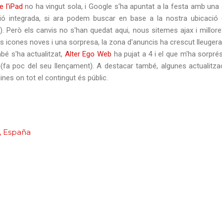
e l'iPad
no ha vingut sola, i Google s'ha apuntat a la festa amb una a
ó integrada, si ara podem buscar en base a la nostra ubicació (
. Però els canvis no s'han quedat aqui, nous sitemes ajax i millor
s icones noves i una sorpresa, la zona d'anuncis ha crescut lleuge
bé s'ha actualitzat,
Alter Ego Web
ha pujat a 4 i el que m'ha sorpré
(fa poc del seu llençament). A destacar també, algunes actualitz
ines on tot el contingut és públic.
, España