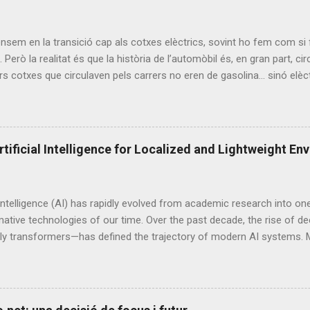
em en la transició cap als cotxes elèctrics, sovint ho fem com si 
. Però la realitat és que la història de l’automòbil és, en gran part, ci
rs cotxes que circulaven pels carrers no eren de gasolina... sinó elèct
icial del cotxe elèctric El primer cotxe elèctric data de l'any 1834 o
 net, eficient i silenciosa, mentre que el motor de combustió inter
 no va arribar fins al 1861. La comercialització de cotxes elèctrics v
rimers vehicles elèctrics no utilitzaven bateries recarregables. Aquest
rtificial Intelligence for Localized and Lightweight E
l segle XIX gràcies a les invencions dels francesos Gaston Planté i Ca
 i principis del XX, l'electricitat ja s'utilitzava en el transport. Cap 
les als Estats U...
l Intelligence (AI) has rapidly evolved from academic research into o
ative technologies of our time. Over the past decade, the rise of d
rly transformers—has defined the trajectory of modern AI systems. M
ccessors have reshaped natural language processing, computer visio
. However, these systems are typically massive, centralized, and res
clusters of GPUs or TPUs to operate effectively. This article intro
conventional AI that relies on distributed, high-power infrastructures