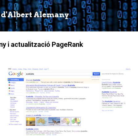
Salta al contingut principal
 d'Albert Alemany
ny i actualització PageRank