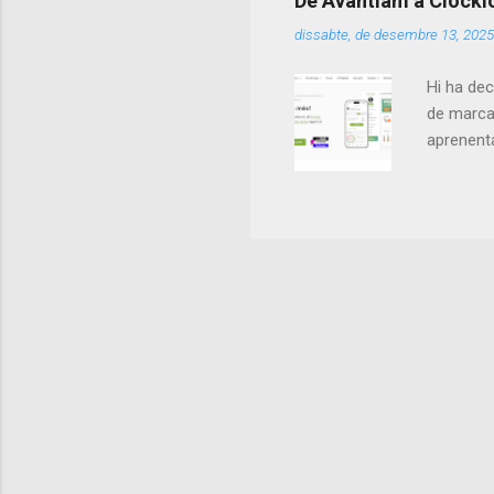
De Avantiam a Clockio.
applying 
dissabte, de desembre 13, 2025
environm
small da
Hi ha dec
de marca 
aprenenta
clara: cr
Web i Si
aportava 
construir
potents 
ajudessin
sorprenen