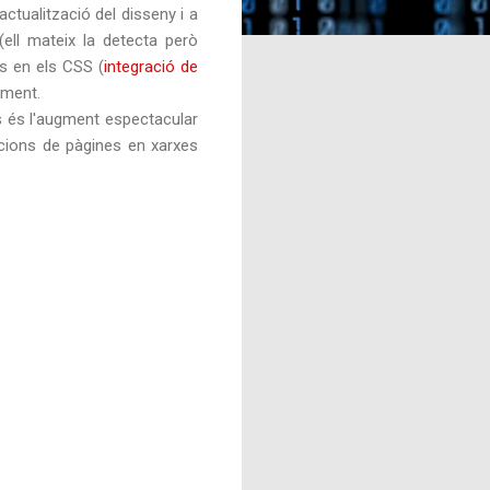
ctualització del disseny i a
ell mateix la detecta però
es en els CSS (
integració de
rament.
s és l'augment espectacular
acions de pàgines en xarxes