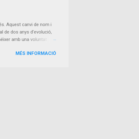
and resource-constrained
-based computation, and
The Transformer Breakt...
és. Aquest canvi de nom i
l de dos anys d’evolució,
 néixer amb una voluntat
 valor . La unió d’ Alterego
MÉS INFORMACIÓ
eixement. Alterego
a en apps. Junts, vam
 de crear productes més
s, sinó que aquests ens
aquests dos anys, el més
i maduresa. Gestio...