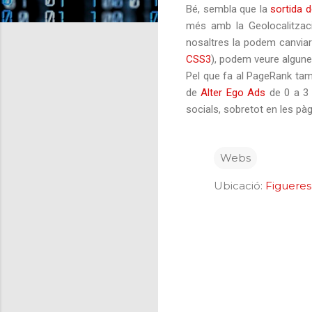
Bé, sembla que la
sortida d
més amb la Geolocalitzaci
nosaltres la podem canviar)
CSS3
), podem veure algune
Pel que fa al PageRank tam
de
Alter Ego Ads
de 0 a 3 
socials, sobretot en les pàg
Webs
Ubicació:
Figueres
C
o
m
e
n