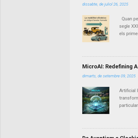
dissabte, de juliol 26, 2025
Quan pens
segle XXI
els prime
triomf in
mobilitat
elèctric,
aquells p
MicroAI: Redefining A
finals de
dimarts, de setembre 09, 2025
segle XIX
dels vehic
Artificia
transform
particula
their su
reasoning
powerful 
. Unlike 