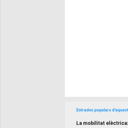
t
a
r
i
s
Entrades populars d'aques
La mobilitat elèctrica