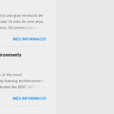
fos una gran revolució del
rcular: fa més de cent anys,
rics. Els primers passos: el
n es buscaba un mètode de
MÉS INFORMACIÓ
na, més complex que un motor
a començar el 1852, però
es no arribarien fins a
nvironments
mille Faure. A finals del
al 1900, aproximadament el 30%
ne of the most
eep learning architectures—
odels like BERT, GPT, and
n, and multimodal
MÉS INFORMACIÓ
ource-intensive, requiring
duces a new concept: MicroAI
, MicroAI focuses on