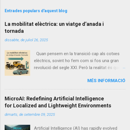
Entrades populars d'aquest blog
La mobilitat elèctrica: un viatge d’anada i
tornada
dissabte, de juliol 26, 2025
Quan pensem en la transició cap als cotxes
elèctrics, sovint ho fem com si fos una gran
revolució del segle XXI. Però la realitat és que la
història de l’automòbil és, en gran part, circular:
MÉS INFORMACIÓ
fa més de cent anys, els primers cotxes que
circulaven pels carrers no eren de gasolina...
sinó elèctrics. Els primers passos: el triomf
MicroAI: Redefining Artificial Intelligence
inicial del cotxe elèctric El primer cotxe elèctric
for Localized and Lightweight Environments
data de l'any 1834 on es buscaba un mètode de
dimarts, de setembre 09, 2025
mobilitat net, eficient i silenciosa, mentre que el
motor de combustió interna, més complex que
Artificial Intelligence (AI) has rapidly evolved