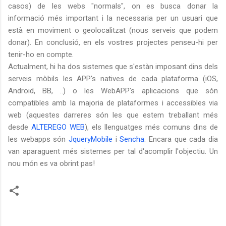
casos) de les webs "normals", on es busca donar la
informació més important i la necessaria per un usuari que
està en moviment o geolocalitzat (nous serveis que podem
donar). En conclusió, en els vostres projectes penseu-hi per
tenir-ho en compte.
Actualment, hi ha dos sistemes que s'estàn imposant dins dels
serveis mòbils les APP's natives de cada plataforma (iOS,
Android, BB, ..) o les WebAPP's aplicacions que són
compatibles amb la majoria de plataformes i accessibles via
web (aquestes darreres són les que estem treballant més
desde
ALTEREGO WEB
), els llenguatges més comuns dins de
les webapps són
JqueryMobile
i
Sencha
. Encara que cada dia
van aparaguent més sistemes per tal d'acomplir l'objectiu. Un
nou món es va obrint pas!
C