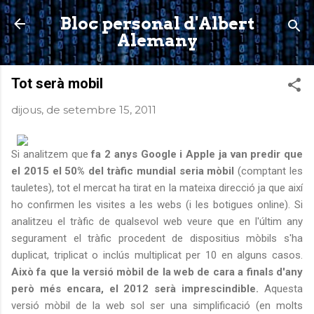
Salta al contingut principal
Bloc personal d'Albert
Alemany
Tot serà mobil
dijous, de setembre 15, 2011
Si analitzem que
fa 2 anys Google i Apple ja van predir que
el 2015 el 50% del tràfic mundial seria mòbil
(comptant les
tauletes), tot el mercat ha tirat en la mateixa direcció ja que així
ho confirmen les visites a les webs (i les botigues online). Si
analitzeu el tràfic de qualsevol web veure que en l'últim any
segurament el tràfic procedent de dispositius mòbils s'ha
duplicat, triplicat o inclús multiplicat per 10 en alguns casos.
Això fa que la versió mòbil de la web de cara a finals d'any
però més encara, el 2012 serà imprescindible.
Aquesta
versió mòbil de la web sol ser una simplificació (en molts