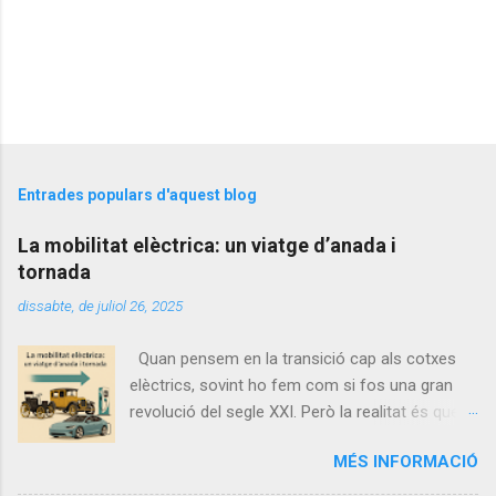
Entrades populars d'aquest blog
La mobilitat elèctrica: un viatge d’anada i
tornada
dissabte, de juliol 26, 2025
Quan pensem en la transició cap als cotxes
elèctrics, sovint ho fem com si fos una gran
revolució del segle XXI. Però la realitat és que la
història de l’automòbil és, en gran part, circular:
MÉS INFORMACIÓ
fa més de cent anys, els primers cotxes que
circulaven pels carrers no eren de gasolina...