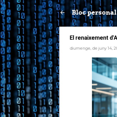
Bloc personal
El renaixement d'Al
diumenge, de juny 14, 