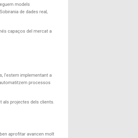
plleguem models
. Sobirania de dades real,
s més capaços del mercat a
ts, l'estem implementant a
p, automatitzem processos
als projectes dels clients.
saben aprofitar avancen molt