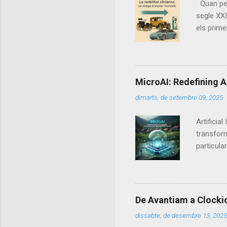
Quan pens
segle XXI
els prime
triomf in
mobilitat
elèctric,
aquells p
MicroAI: Redefining A
finals de
dimarts, de setembre 09, 2025
segle XIX
dels vehic
Artificia
transform
particula
their su
reasoning
powerful 
. Unlike 
De Avantiam a Clockio.
applying 
dissabte, de desembre 13, 2025
environm