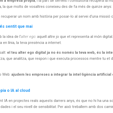
om a empresa pròpia
, i la part de serveis i consultoria recupera la m
ida, la que molts de vosaltres coneixeu des de fa més de quinze anys:
 recuperar un nom amb història per posar-lo al servei d'una missió
és sentit que mai
la idea de l'
alter ego
: aquell altre jo que et representa al món digita
a en línia, la teva presència a internet.
salt:
el teu alter ego digital ja no és només la teva web, és la inte
itza, que analitza, que respon i que executa processos mentre tu et 
go Web:
ajudem les empreses a integrar la intel·ligència artificia
ia o IA al cloud
nt IA en projectes reals aquests darrers anys, és que no hi ha una 
 dades i el seu nivell de sensibilitat. Per això treballem amb dos ca