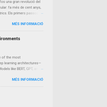
fos una gran revolució del
rcular: fa més de cent anys,
rics. Els primers passos: el
n es buscaba un mètode de
MÉS INFORMACIÓ
na, més complex que un motor
a començar el 1852, però
es no arribarien fins a
nvironments
mille Faure. A finals del
al 1900, aproximadament el 30%
ne of the most
eep learning architectures—
odels like BERT, GPT, and
n, and multimodal
MÉS INFORMACIÓ
ource-intensive, requiring
duces a new concept: MicroAI
, MicroAI focuses on
and resource-constrained
-based computation, and