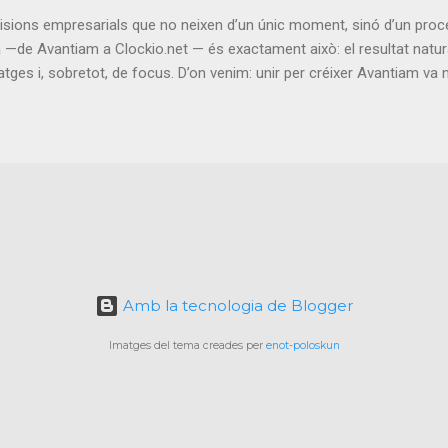
ta domains can converge to redefine how and where AI can operate. 
isions empresarials que no neixen d’un únic moment, sinó d’un proc
—de Avantiam a Clockio.net — és exactament això: el resultat natura
tges i, sobretot, de focus. D’on venim: unir per créixer Avantiam va
ear una empresa més gran, més sòlida i amb més capacitat de generar
xtemia no era només una suma de facturació, sinó una suma de con
una trajectòria sòlida en desenvolupament web; Sixtemia, l’expertes
 un equip molt complet, capaç d’oferir serveis integrals i, sobretot,
. Des del primer moment, la idea no era quedar-nos només en servei
 a fer créixer productes propis. El que ens ha ensenyat el camí En 
t ha estat veure fins on pot arribar un equip quan creix en dimensió 
Amb la tecnologia de Blogger
Imatges del tema creades per
enot-poloskun