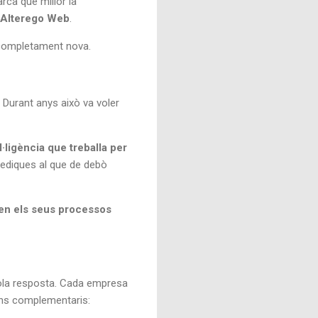
arca que millor la
Alterego Web
.
 completament nova.
l. Durant anys això va voler
l·ligència que treballa per
dediques al que de debò
l en els seus processos
sola resposta. Cada empresa
mins complementaris: