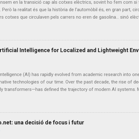
em en la transició cap als cotxes elèctrics, sovint ho fem com si 
. Però la realitat és que la història de l’automòbil és, en gran part, ci
rs cotxes que circulaven pels carrers no eren de gasolina... sinó elèct
icial del cotxe elèctric El primer cotxe elèctric data de l'any 1834 o
 net, eficient i silenciosa, mentre que el motor de combustió inter
 no va arribar fins al 1861. La comercialització de cotxes elèctrics v
rimers vehicles elèctrics no utilitzaven bateries recarregables. Aquest
rtificial Intelligence for Localized and Lightweight E
l segle XIX gràcies a les invencions dels francesos Gaston Planté i Ca
 i principis del XX, l'electricitat ja s'utilitzava en el transport. Cap 
les als Estats U...
l Intelligence (AI) has rapidly evolved from academic research into o
ative technologies of our time. Over the past decade, the rise of d
rly transformers—has defined the trajectory of modern AI systems. M
ccessors have reshaped natural language processing, computer visio
. However, these systems are typically massive, centralized, and res
clusters of GPUs or TPUs to operate effectively. This article intro
conventional AI that relies on distributed, high-power infrastructures
net: una decisió de focus i futur
generative and predictive intelligence within localized, lightweight, 
ents . The aim is to explore how microservices principles, browser