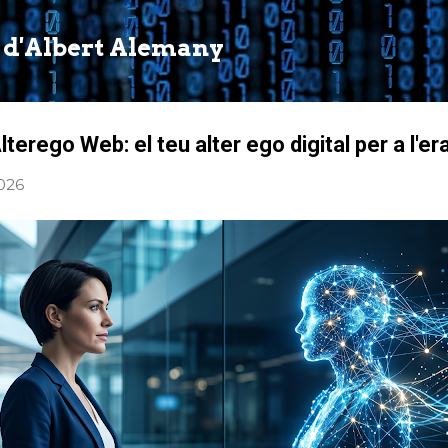
Salta al contingut principal
 d'Albert Alemany
terego Web: el teu alter ego digital per a l'era
2026