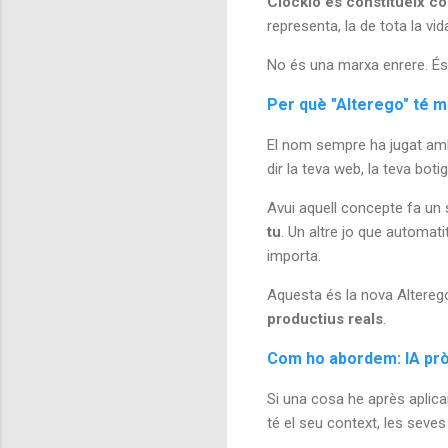
Clockio es constitueix c
representa, la de tota la v
No és una marxa enrere. És
Per què "Alterego" té m
El nom sempre ha jugat amb 
dir la teva web, la teva botig
Avui aquell concepte fa un 
tu
. Un altre jo que automat
importa.
Aquesta és la nova Altere
productius reals
.
Com ho abordem: IA pròp
Si una cosa he après aplica
té el seu context, les seves