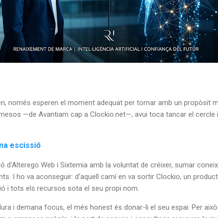
n, només esperen el moment adequat per tornar amb un propòsit mé
 mesos —de Avantiam cap a Clockio.net—, avui toca tancar el cercle i
una escissió
ió d'Alterego Web i Sixtemia amb la voluntat de créixer, sumar conei
s. I ho va aconseguir: d'aquell camí en va sortir Clockio, un produc
ió i tots els recursos sota el seu propi nom.
ra i demana focus, el més honest és donar-li el seu espai. Per això