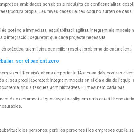
empreses amb dades sensibles o requisits de confidencialitat, des
 infraestructura pròpia. Les teves dades i el teu codi no surten de casa
 és potència immediata, escalabilitat i agilitat, integrem els model
pa d'integració i seguretat que cada projecte necessita.
 és pràctica: triem l'eina que millor resol el problema de cada client.
ballar: ser el pacient zero
em viscut. Per això, abans de portar la IA a casa dels nostres clien
s el seu propi laboratori: integrem models en el dia a dia de l'equi
documental fins a tasques administratives— i mesurem cada pas.
ent és exactament el que després apliquem amb criteri i honestedat 
mesurables.
 no substitueix les persones, però les persones i les empreses que la 