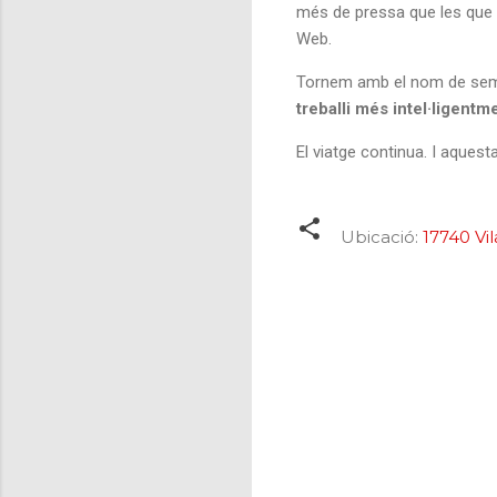
més de pressa que les que 
Web.
Tornem amb el nom de sem
treballi més intel·ligentm
El viatge continua. I aque
Ubicació:
17740 Vil
C
o
m
e
n
t
a