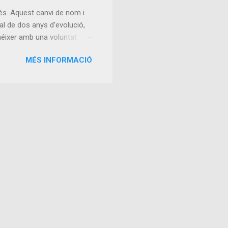
The Transformer Breakt...
és. Aquest canvi de nom i
l de dos anys d’evolució,
 néixer amb una voluntat
 valor . La unió d’ Alterego
MÉS INFORMACIÓ
eixement. Alterego
a en apps. Junts, vam
 de crear productes més
s, sinó que aquests ens
aquests dos anys, el més
i maduresa. Gestio...