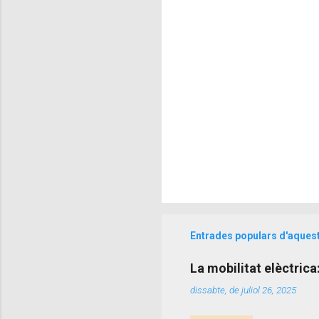
r
i
s
Entrades populars d'aques
La mobilitat elèctrica
dissabte, de juliol 26, 2025