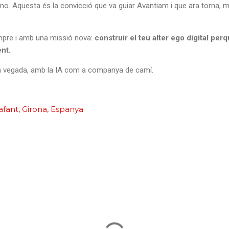
no. Aquesta és la convicció que va guiar Avantiam i que ara torna,
pre i amb una missió nova:
construir el teu alter ego digital per
ent
.
sta vegada, amb la IA com a companya de camí.
afant, Girona, Espanya