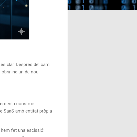
s clar. Després del camí
 obrir-ne un de nou:
xement i construir
te SaaS amb entitat pròpia
 hem fet una escissió: