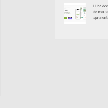
small da
Hi ha dec
de marca 
aprenenta
clara: cr
Web i Si
aportava 
construir
potents 
ajudessin
sorprenen