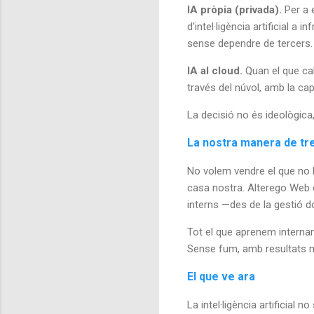
IA pròpia (privada).
Per a 
d'intel·ligència artificial a
sense dependre de tercers.
IA al cloud.
Quan el que cal
través del núvol, amb la ca
La decisió no és ideològica,
La nostra manera de tre
No volem vendre el que no h
casa nostra. Alterego Web é
interns —des de la gestió 
Tot el que aprenem internam
Sense fum, amb resultats 
El que ve ara
La intel·ligència artificial